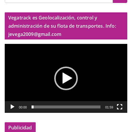
Vegatrack es Geolocalización, control y
administración de su flota de transportes. Info:
jevega2009@gmail.com
R
e
p
r
o
d
u
c
t
00:00
01:59
o
r
Publicidad
d