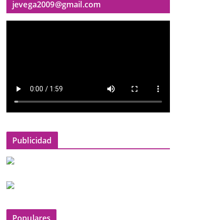
jevega2009@gmail.com
Publicidad
Populares