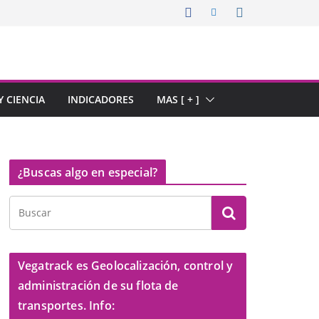
 CIENCIA
INDICADORES
MAS [ + ]
¿Buscas algo en especial?
Vegatrack es Geolocalización, control y
administración de su flota de
transportes. Info: