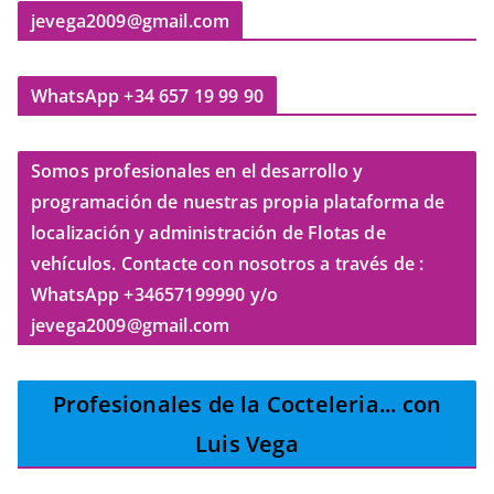
jevega2009@gmail.com
WhatsApp +34 657 19 99 90
Somos profesionales en el desarrollo y
programación de nuestras propia plataforma de
localización y administración de Flotas de
vehículos. Contacte con nosotros a través de :
WhatsApp +34657199990 y/o
jevega2009@gmail.com
Profesionales de la Cocteleria
... con
Luis Vega