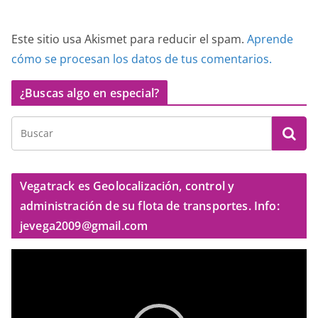
Este sitio usa Akismet para reducir el spam.
Aprende
cómo se procesan los datos de tus comentarios.
¿Buscas algo en especial?
Vegatrack es Geolocalización, control y
administración de su flota de transportes. Info:
jevega2009@gmail.com
R
e
p
r