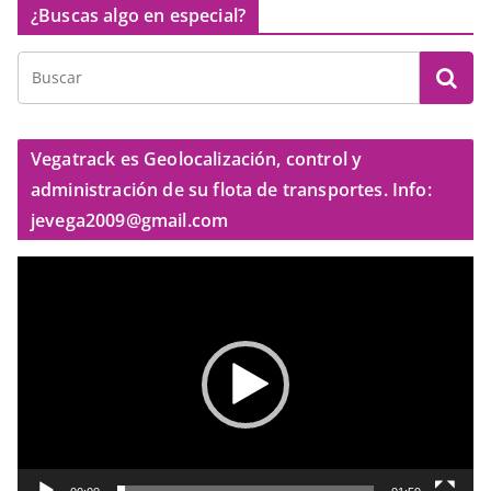
¿Buscas algo en especial?
Vegatrack es Geolocalización, control y
administración de su flota de transportes. Info:
jevega2009@gmail.com
R
e
p
r
o
d
u
c
t