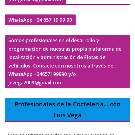
WhatsApp +34 657 19 99 90
Somos profesionales en el desarrollo y
programación de nuestras propia plataforma de
localización y administración de Flotas de
vehículos. Contacte con nosotros a través de :
WhatsApp +34657199990 y/o
jevega2009@gmail.com
Profesionales de la Cocteleria
... con
Luis Vega