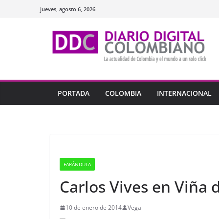
Saltar
jueves, agosto 6, 2026
al
contenido
PORTADA
COLOMBIA
INTERNACIONAL
FARÁNDULA
Carlos Vives en Viña 
10 de enero de 2014
Vega