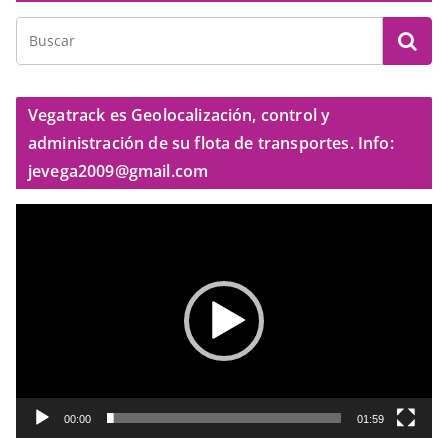
Vegatrack es Geolocalización, control y
administración de su flota de transportes. Info:
jevega2009@gmail.com
R
e
p
r
o
d
u
c
t
00:00
01:59
o