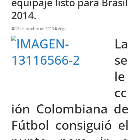
equipaje listo para Brasil
2014.
12 de octubre de 2013
Vega
La
se
le
cc
ión Colombiana de
Fútbol consiguió el