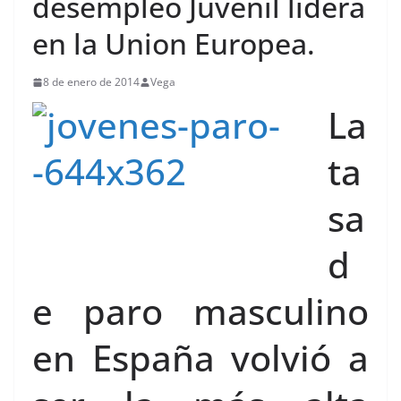
desempleo Juvenil lidera
en la Union Europea.
8 de enero de 2014
Vega
La
ta
sa
d
e paro masculino
en España volvió a