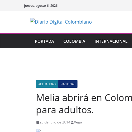
Saltar
jueves, agosto 6, 2026
al
contenido
PORTADA
COLOMBIA
INTERNACIONAL
ACTUALIDAD
NACIONAL
Melia abrirá en Colom
para adultos.
23 de julio de 2014
Vega