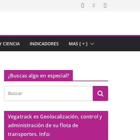
 CIENCIA
INDICADORES
MAS [ + ]
¿Buscas algo en especial?
Vegatrack es Geolocalización, control y
administración de su flota de
transportes. Info: