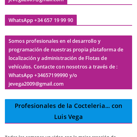
WhatsApp +34 657 19 99 90
Somos profesionales en el desarrollo y
programación de nuestras propia plataforma de
localización y administración de Flotas de
vehículos. Contacte con nosotros a través de :
WhatsApp +34657199990 y/o
jevega2009@gmail.com
Profesionales de la Cocteleria
... con
Luis Vega