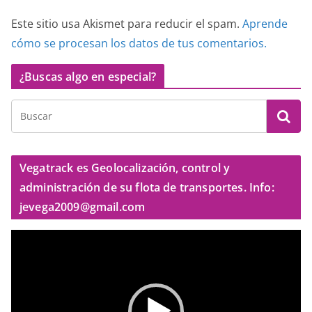
Este sitio usa Akismet para reducir el spam.
Aprende
cómo se procesan los datos de tus comentarios.
¿Buscas algo en especial?
Vegatrack es Geolocalización, control y
administración de su flota de transportes. Info:
jevega2009@gmail.com
R
e
p
r
o