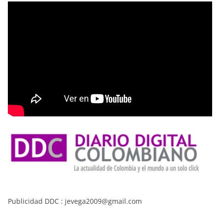
Publicidad DDC : jevega2009@gmail.com