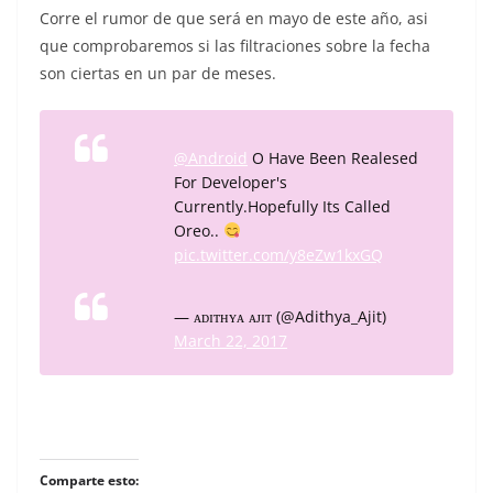
Corre el rumor de que será en mayo de este año, asi
que comprobaremos si las filtraciones sobre la fecha
son ciertas en un par de meses.
@Android
O Have Been Realesed
For Developer's
Currently.Hopefully Its Called
Oreo..
pic.twitter.com/y8eZw1kxGQ
— ᴀᴅɪᴛʜʏᴀ ᴀᴊɪᴛ (@Adithya_Ajit)
March 22, 2017
Comparte esto: