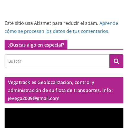
Este sitio usa Akismet para reducir el spam.
Aprende
cómo se procesan los datos de tus comentarios.
¿Buscas algo en especial?
Vegatrack es Geolocalización, control y
administración de su flota de transportes. Info:
jevega2009@gmail.com
R
e
p