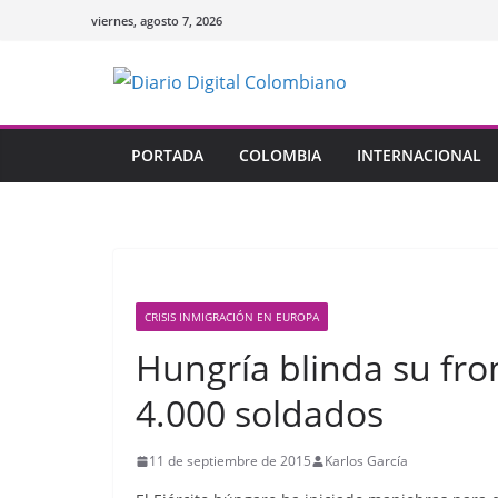
Saltar
viernes, agosto 7, 2026
al
contenido
PORTADA
COLOMBIA
INTERNACIONAL
CRISIS INMIGRACIÓN EN EUROPA
Hungría blinda su fro
4.000 soldados
11 de septiembre de 2015
Karlos García