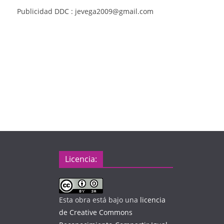
Publicidad DDC : jevega2009@gmail.com
Licencia:
Esta obra está bajo una
licencia
de Creative Commons