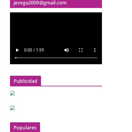
jevega2009@gmail.com
Publicidad
Populares