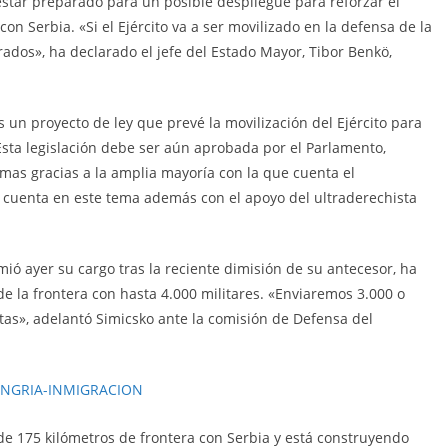
estar preparado para un posible despliegue para reforzar el
on Serbia. «Si el Ejército va a ser movilizado en la defensa de la
ados», ha declarado el jefe del Estado Mayor, Tibor Benkö,
n proyecto de ley que prevé la movilización del Ejército para
. Esta legislación debe ser aún aprobada por el Parlamento,
mas gracias a la amplia mayoría con la que cuenta el
e cuenta en este tema además con el apoyo del ultraderechista
mió ayer su cargo tras la reciente dimisión de su antecesor, ha
de la frontera con hasta 4.000 militares. «Enviaremos 3.000 o
stas», adelantó Simicsko ante la comisión de Defensa del
e 175 kilómetros de frontera con Serbia y está construyendo