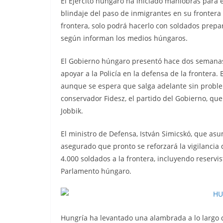
El Ejército húngaro ha iniciado maniobras para 
blindaje del paso de inmigrantes en su frontera c
frontera, solo podrá hacerlo con soldados prepar
según informan los medios húngaros.
El Gobierno húngaro presentó hace dos semanas u
apoyar a la Policía en la defensa de la frontera
aunque se espera que salga adelante sin proble
conservador Fidesz, el partido del Gobierno, qu
Jobbik.
El ministro de Defensa, István Simicskó, que asu
asegurado que pronto se reforzará la vigilancia 
4.000 soldados a la frontera, incluyendo reservi
Parlamento húngaro.
Hungría ha levantado una alambrada a lo largo d