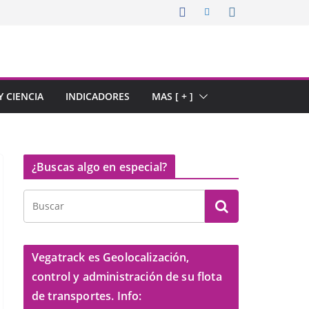
 CIENCIA
INDICADORES
MAS [ + ]
¿Buscas algo en especial?
Vegatrack es Geolocalización,
control y administración de su flota
de transportes. Info: