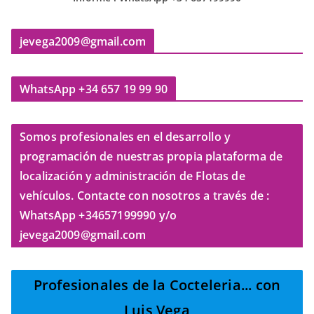
jevega2009@gmail.com
WhatsApp +34 657 19 99 90
Somos profesionales en el desarrollo y
programación de nuestras propia plataforma de
localización y administración de Flotas de
vehículos. Contacte con nosotros a través de :
WhatsApp +34657199990 y/o
jevega2009@gmail.com
Profesionales de la Cocteleria
... con
Luis Vega