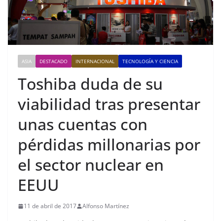
ASIA
DESTACADO
INTERNACIONAL
TECNOLOGÍA Y CIENCIA
Toshiba duda de su
viabilidad tras presentar
unas cuentas con
pérdidas millonarias por
el sector nuclear en
EEUU
11 de abril de 2017
Alfonso Martínez