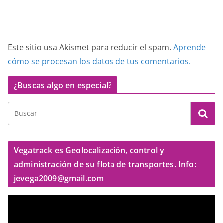
Este sitio usa Akismet para reducir el spam.
Aprende
cómo se procesan los datos de tus comentarios.
¿Buscas algo en especial?
Vegatrack es Geolocalización, control y
administración de su flota de transportes. Info:
jevega2009@gmail.com
R
e