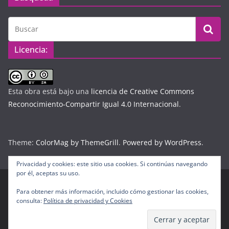
Licencia:
Esta obra está bajo una
licencia de Creative Commons
Reconocimiento-Compartir Igual 4.0 Internacional
.
Theme:
ColorMag by ThemeGrill
.
Powered by WordPress
.
Privacidad y cookies: este sitio usa cookies. Si continúas navegando
por él, aceptas su uso.
Para obtener más información, incluido cómo gestionar las cookies,
Copyright © 2026
Diario Digital Colombiano
. Todos los
consulta:
Política de privacidad y Cookies
derechos reservados.
Tema:
ColorMag
por ThemeGrill. Funciona con
WordPress
.