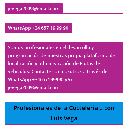
jevega2009@gmail.com
WhatsApp +34 657 19 99 90
Somos profesionales en el desarrollo y
programación de nuestras propia plataforma de
localización y administración de Flotas de
vehículos. Contacte con nosotros a través de :
WhatsApp +34657199990 y/o
jevega2009@gmail.com
Profesionales de la Cocteleria
... con
Luis Vega