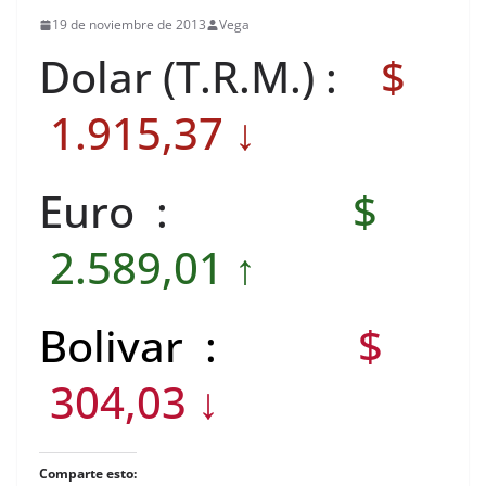
19 de noviembre de 2013
Vega
Dolar (T.R.M.) :
$
1.915,37 ↓
Euro :
$
2.589,01 ↑
Bolivar :
$
304,03 ↓
Comparte esto: