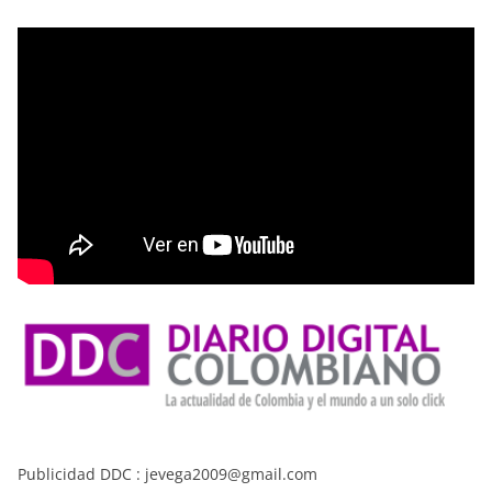
Publicidad DDC : jevega2009@gmail.com