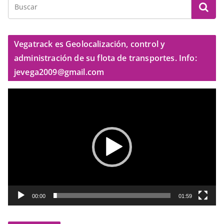
Vegatrack es Geolocalización, control y
administración de su flota de transportes. Info:
jevega2009@gmail.com
R
e
p
r
o
d
u
c
t
00:00
01:59
o
r