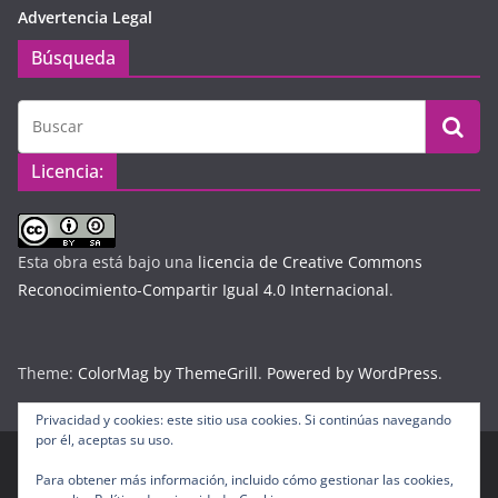
Advertencia Legal
Búsqueda
Licencia:
Esta obra está bajo una
licencia de Creative Commons
Reconocimiento-Compartir Igual 4.0 Internacional
.
Theme:
ColorMag by ThemeGrill
.
Powered by WordPress
.
Privacidad y cookies: este sitio usa cookies. Si continúas navegando
por él, aceptas su uso.
Para obtener más información, incluido cómo gestionar las cookies,
Copyright © 2026
Diario Digital Colombiano
. Todos los