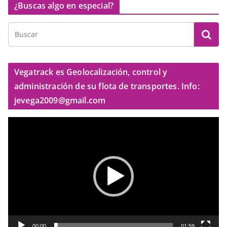
¿Buscas algo en especial?
Vegatrack es Geolocalización, control y
administración de su flota de transportes. Info:
jevega2009@gmail.com
R
e
p
r
o
d
u
c
t
00:00
01:59