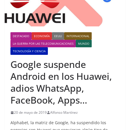
DESTACADO
ECONOMÍA
EEUU
INTERNACIONAL
LA GUERRA POR LAS TELECOMUNICACIONES
MUNDO
TECNOLOGÍA Y CIENCIA
Google suspende
Android en los Huawei,
adios WhatsApp,
FaceBook, Apps…
20 de mayo de 2019
Alfonso Martínez
Alphabet, la matriz de Google, ha suspendido los
negocios con Huawei que requieran algún tipo de