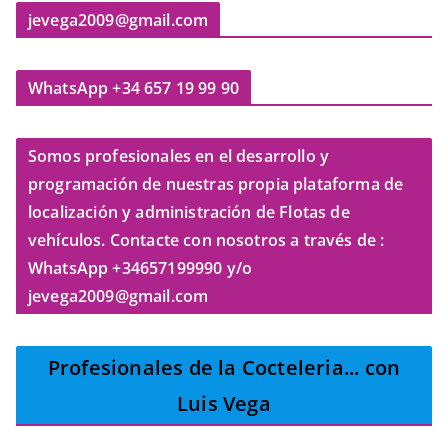
jevega2009@gmail.com
WhatsApp +34 657 19 99 90
Somos profesionales en el desarrollo y
programación de nuestras propia plataforma de
localización y administración de Flotas de
vehículos. Contacte con nosotros a través de :
WhatsApp +34657199990 y/o
jevega2009@gmail.com
Profesionales de la Cocteleria
... con
Luis Vega