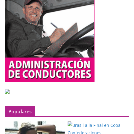
í
d
e
o
Populares