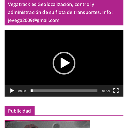
Vegatrack es Geolocalización, control y
administración de su flota de transportes. Info:
jevega2009@gmail.com
R
e
p
r
o
d
u
c
t
00:00
01:59
o
r
Publicidad
d
e
v