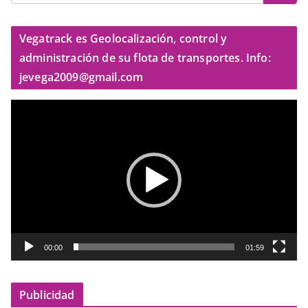
Vegatrack es Geolocalización, control y
administración de su flota de transportes. Info:
jevega2009@gmail.com
R
e
p
r
o
d
u
c
t
00:00
01:59
o
r
Publicidad
d