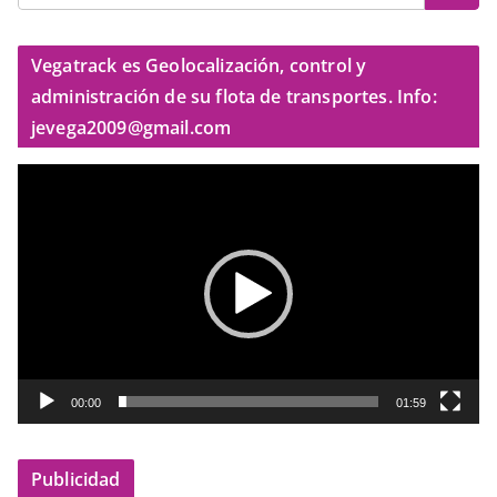
Vegatrack es Geolocalización, control y
administración de su flota de transportes. Info:
jevega2009@gmail.com
R
e
p
r
o
d
u
c
t
00:00
01:59
o
r
Publicidad
d