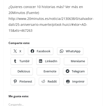
¿Quieres conocer 10 historias más? Ver más en
20Minutos (Fuente)
http://www.20minutos.es/noticia/2130638/0/salvador-
dali/25-aniversario-muerte/pitxot-huici/#xtor=AD-
15&xts=467263
Comparte esto:
X
Facebook
WhatsApp
Tumblr
LinkedIn
Menéame
Delicious
Evernote
Telegram
Pinterest
Reddit
Imprimir
Me gusta esto:
Cargando...