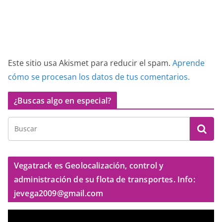
Este sitio usa Akismet para reducir el spam.
Aprende
cómo se procesan los datos de tus comentarios.
¿Buscas algo en especial?
Vegatrack es Geolocalización, control y
administración de su flota de transportes. Info:
jevega2009@gmail.com
R