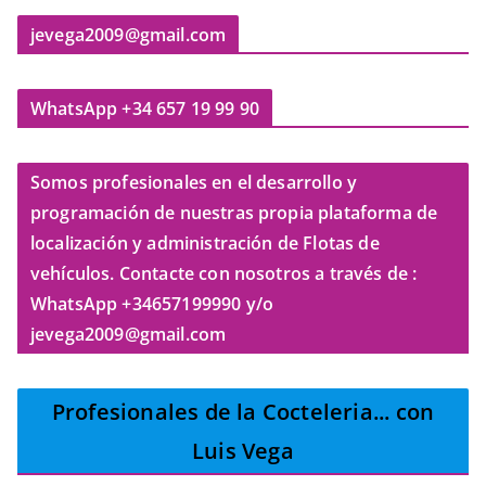
jevega2009@gmail.com
WhatsApp +34 657 19 99 90
Somos profesionales en el desarrollo y
programación de nuestras propia plataforma de
localización y administración de Flotas de
vehículos. Contacte con nosotros a través de :
WhatsApp +34657199990 y/o
jevega2009@gmail.com
Profesionales de la Cocteleria
... con
Luis Vega