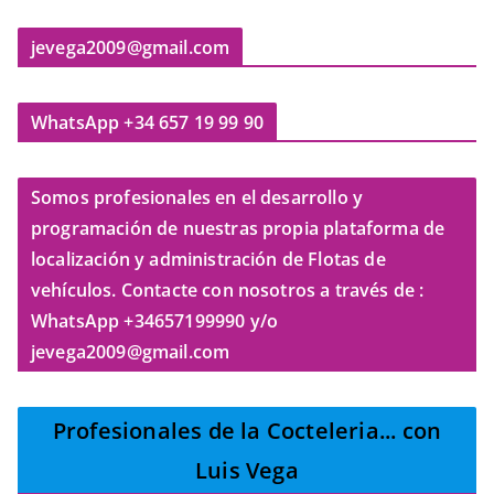
jevega2009@gmail.com
WhatsApp +34 657 19 99 90
Somos profesionales en el desarrollo y
programación de nuestras propia plataforma de
localización y administración de Flotas de
vehículos. Contacte con nosotros a través de :
WhatsApp +34657199990 y/o
jevega2009@gmail.com
Profesionales de la Cocteleria
... con
Luis Vega