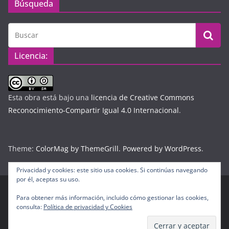
Búsqueda
Licencia:
Esta obra está bajo una
licencia de Creative Commons
Reconocimiento-Compartir Igual 4.0 Internacional
.
Theme:
ColorMag by ThemeGrill
.
Powered by WordPress
.
Privacidad y cookies: este sitio usa cookies. Si continúas navegando
por él, aceptas su uso.
Para obtener más información, incluido cómo gestionar las cookies,
Copyright © 2026
Diario Digital Colombiano
. Todos los
consulta:
Política de privacidad y Cookies
derechos reservados.