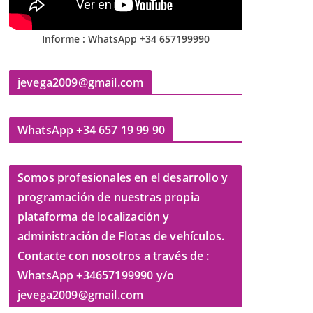
Informe : WhatsApp +34 657199990
jevega2009@gmail.com
WhatsApp +34 657 19 99 90
Somos profesionales en el desarrollo y
programación de nuestras propia
plataforma de localización y
administración de Flotas de vehículos.
Contacte con nosotros a través de :
WhatsApp +34657199990 y/o
jevega2009@gmail.com