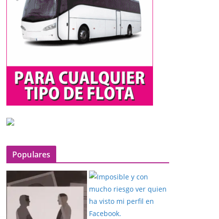
í
d
e
o
Populares