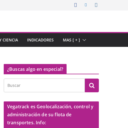
 CIENCIA
INDICADORES
MAS [ + ]
¿Buscas algo en especial?
Vegatrack es Geolocalización, control y
administración de su flota de
transportes. Info: