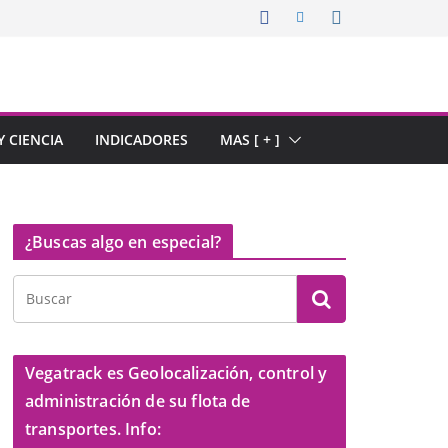
 CIENCIA
INDICADORES
MAS [ + ]
¿Buscas algo en especial?
Vegatrack es Geolocalización, control y
administración de su flota de
transportes. Info: