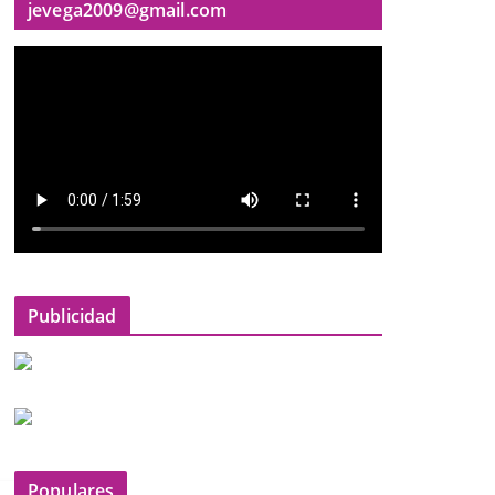
jevega2009@gmail.com
Publicidad
Populares