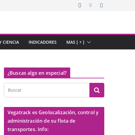
 CIENCIA
INDICADORES
MAS [ + ]
¿Buscas algo en especial?
Vegatrack es Geolocalización, control y
administración de su flota de
transportes. Info: