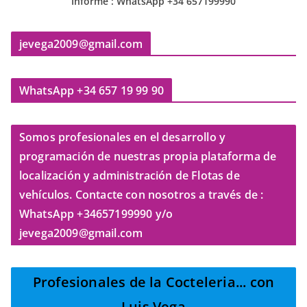
Informe : WhatsApp +34 657199990
jevega2009@gmail.com
WhatsApp +34 657 19 99 90
Somos profesionales en el desarrollo y
programación de nuestras propia plataforma de
localización y administración de Flotas de
vehículos. Contacte con nosotros a través de :
WhatsApp +34657199990 y/o
jevega2009@gmail.com
Profesionales de la Cocteleria
... con
Luis Vega