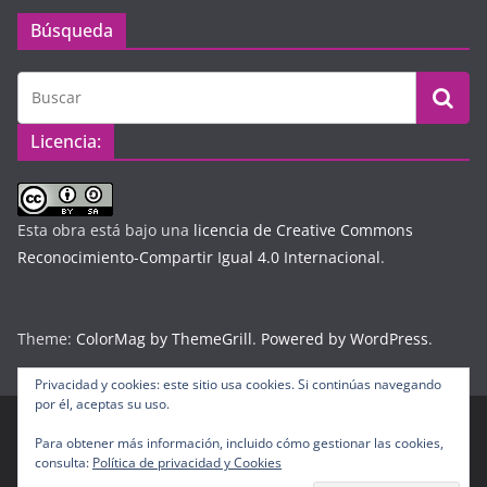
Búsqueda
Licencia:
Esta obra está bajo una
licencia de Creative Commons
Reconocimiento-Compartir Igual 4.0 Internacional
.
Theme:
ColorMag by ThemeGrill
.
Powered by WordPress
.
Privacidad y cookies: este sitio usa cookies. Si continúas navegando
por él, aceptas su uso.
Para obtener más información, incluido cómo gestionar las cookies,
Copyright © 2026
Diario Digital Colombiano
. Todos los
consulta:
Política de privacidad y Cookies
derechos reservados.