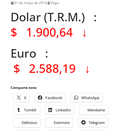
31 de mayo de 2014
Vega
Dolar (T.R.M.) :
$ 1.900,64 ↓
Euro :
$ 2.588,19 ↓
Comparte esto:
X
Facebook
WhatsApp
Tumblr
LinkedIn
Menéame
Delicious
Evernote
Telegram