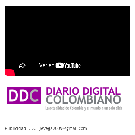
Publicidad DDC : jevega2009@gmail.com