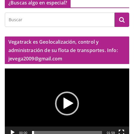
¿Buscas algo en especial?
Vegatrack es Geolocalización, control y
administración de su flota de transportes. Info:
jevega2009@gmail.com
R
e
p
r
o
d
u
c
t
00:00
01:59