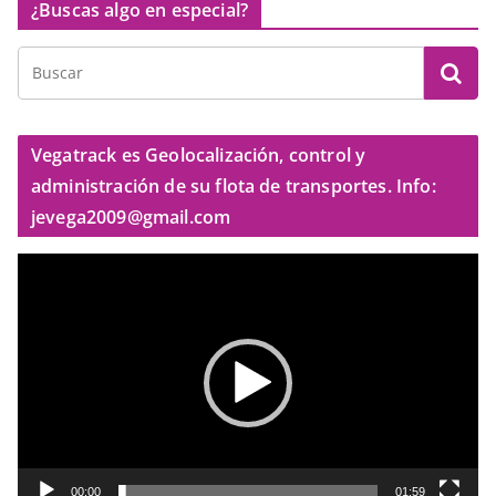
¿Buscas algo en especial?
Vegatrack es Geolocalización, control y
administración de su flota de transportes. Info:
jevega2009@gmail.com
R
e
p
r
o
d
u
c
t
00:00
01:59