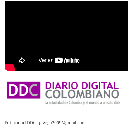
Publicidad DDC : jevega2009@gmail.com