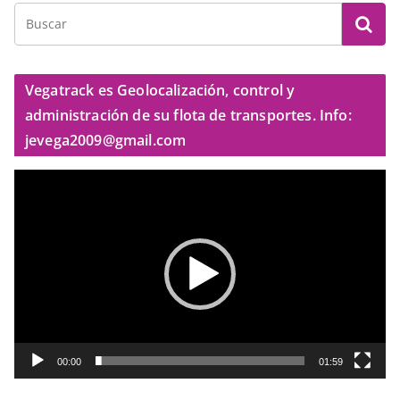
Vegatrack es Geolocalización, control y
administración de su flota de transportes. Info:
jevega2009@gmail.com
R
e
p
r
o
d
u
c
t
00:00
01:59
o