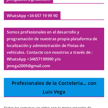
WhatsApp +34 657 19 99 90
Somos profesionales en el desarrollo y
programación de nuestras propia plataforma de
localización y administración de Flotas de
vehículos. Contacte con nosotros a través de :
WhatsApp +34657199990 y/o
jevega2009@gmail.com
Profesionales de la Cocteleria
... con
Luis Vega
Todas las semanas un video con la mejor creación de