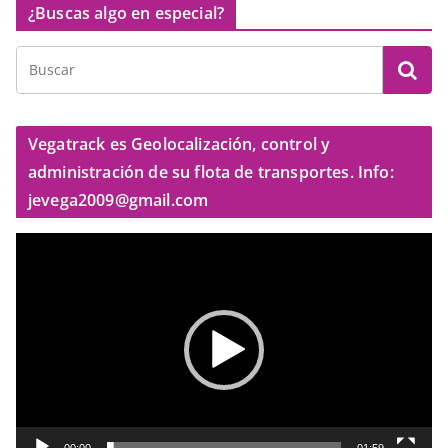
¿Buscas algo en especial?
Vegatrack es Geolocalización, control y
administración de su flota de transportes. Info:
jevega2009@gmail.com
R
e
p
r
o
d
u
c
t