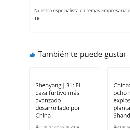
Nuestra especialista en temas Empresariale
TIC.
También te puede gustar
Shenyang J-31: El
China
caza furtivo más
ocho h
avanzado
explo
desarrollado por
plant
China
Shan
11 de diciembre de 2014
23 de a