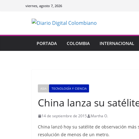
Saltar
viernes, agosto 7, 2026
al
contenido
PORTADA
COLOMBIA
INTERNACIONAL
ASIA
TECNOLOGÍA Y CIENCIA
China lanza su satéli
14 de septiembre de 2015
Martha O.
China lanzó hoy su satélite de observación más s
resolución de menos de un metro.