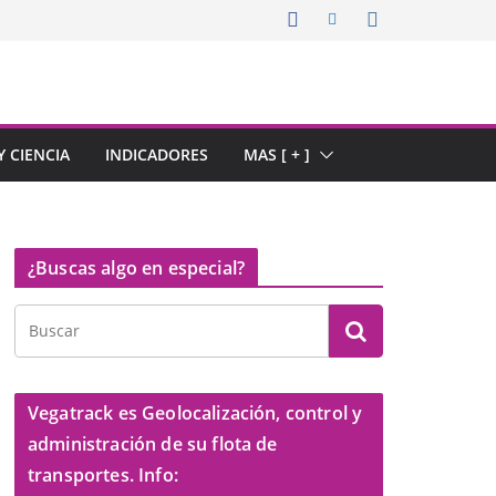
 CIENCIA
INDICADORES
MAS [ + ]
¿Buscas algo en especial?
Vegatrack es Geolocalización, control y
administración de su flota de
transportes. Info: