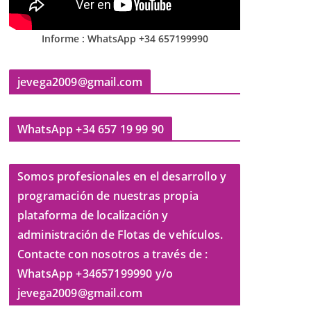
Informe : WhatsApp +34 657199990
jevega2009@gmail.com
WhatsApp +34 657 19 99 90
Somos profesionales en el desarrollo y
programación de nuestras propia
plataforma de localización y
administración de Flotas de vehículos.
Contacte con nosotros a través de :
WhatsApp +34657199990 y/o
jevega2009@gmail.com