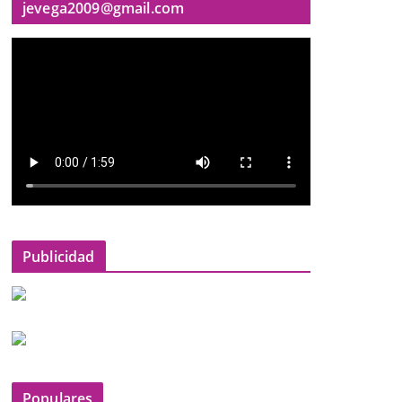
jevega2009@gmail.com
Publicidad
Populares