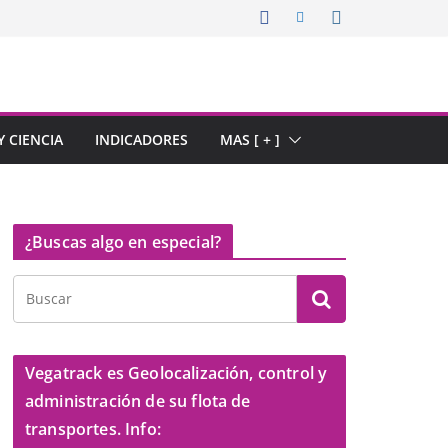
 CIENCIA
INDICADORES
MAS [ + ]
¿Buscas algo en especial?
Vegatrack es Geolocalización, control y
administración de su flota de
transportes. Info: