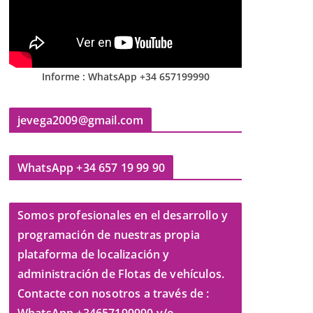
Informe : WhatsApp +34 657199990
jevega2009@gmail.com
WhatsApp +34 657 19 99 90
Somos profesionales en el desarrollo y
programación de nuestras propia
plataforma de localización y
administración de Flotas de vehículos.
Contacte con nosotros a través de :
WhatsApp +34657199990 y/o