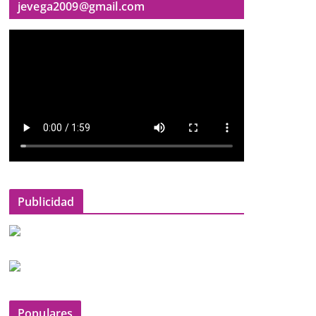
jevega2009@gmail.com
Publicidad
Populares