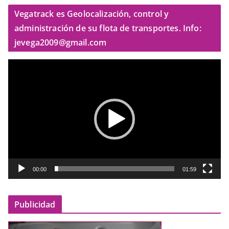
Vegatrack es Geolocalización, control y
administración de su flota de transportes. Info:
jevega2009@gmail.com
R
e
p
r
o
d
u
c
t
00:00
01:59
o
r
Publicidad
d
e