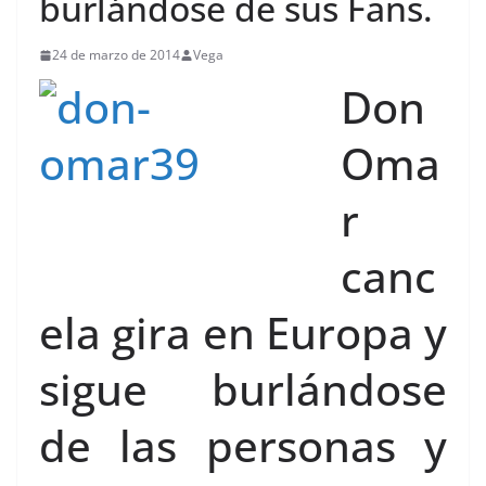
burlándose de sus Fans.
24 de marzo de 2014
Vega
Don
Oma
r
canc
ela gira en Europa y
sigue burlándose
de las personas y