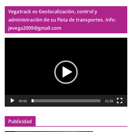
Vegatrack es Geolocalización, control y
administración de su flota de transportes. Info:
jevega2009@gmail.com
R
e
p
r
o
d
u
c
t
00:00
01:59
o
r
Publicidad
d
e