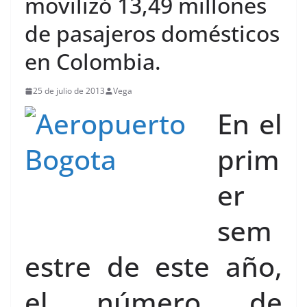
movilizó 13,49 millones
de pasajeros domésticos
en Colombia.
25 de julio de 2013
Vega
En el
prim
er
sem
estre de este año,
el número de