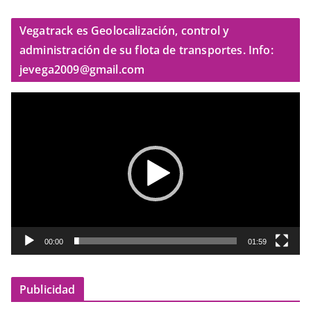
Vegatrack es Geolocalización, control y
administración de su flota de transportes. Info:
jevega2009@gmail.com
R
e
p
r
o
d
u
c
t
00:00
01:59
o
r
Publicidad
d
e