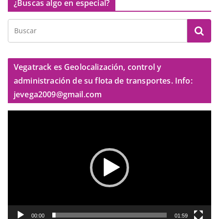
¿Buscas algo en especial?
Vegatrack es Geolocalización, control y
administración de su flota de transportes. Info:
jevega2009@gmail.com
R
e
p
r
o
d
u
c
t
00:00
01:59