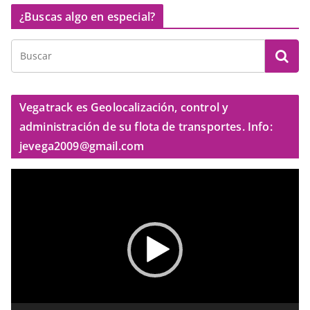
¿Buscas algo en especial?
Vegatrack es Geolocalización, control y
administración de su flota de transportes. Info:
jevega2009@gmail.com
R
e
p
r
o
d
u
c