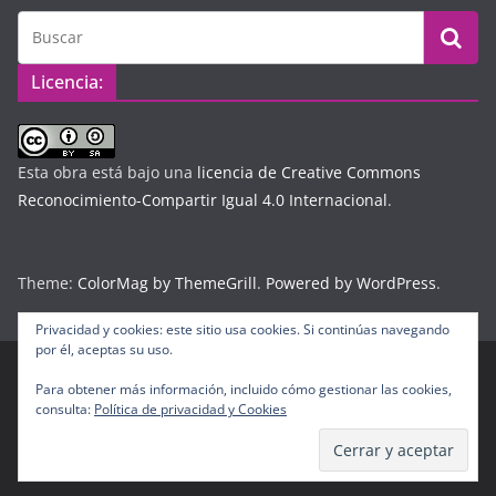
Licencia:
Esta obra está bajo una
licencia de Creative Commons
Reconocimiento-Compartir Igual 4.0 Internacional
.
Theme:
ColorMag by ThemeGrill
.
Powered by WordPress
.
Privacidad y cookies: este sitio usa cookies. Si continúas navegando
por él, aceptas su uso.
Para obtener más información, incluido cómo gestionar las cookies,
Copyright © 2026
Diario Digital Colombiano
. Todos los
consulta:
Política de privacidad y Cookies
derechos reservados.
Tema:
ColorMag
por ThemeGrill. Funciona con
WordPress
.