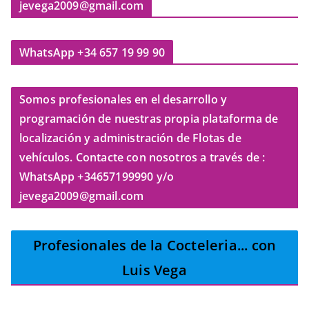
jevega2009@gmail.com
WhatsApp +34 657 19 99 90
Somos profesionales en el desarrollo y
programación de nuestras propia plataforma de
localización y administración de Flotas de
vehículos. Contacte con nosotros a través de :
WhatsApp +34657199990 y/o
jevega2009@gmail.com
Profesionales de la Cocteleria
... con
Luis Vega