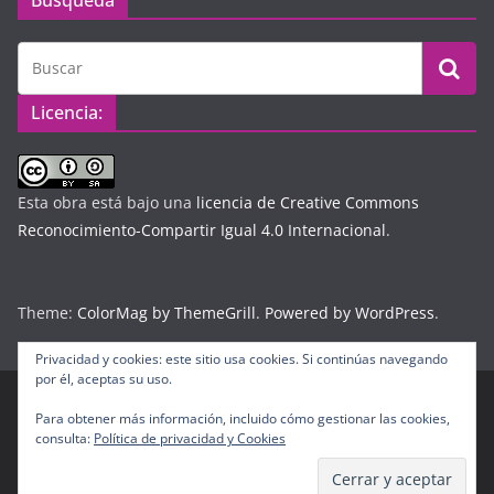
Búsqueda
Licencia:
Esta obra está bajo una
licencia de Creative Commons
Reconocimiento-Compartir Igual 4.0 Internacional
.
Theme:
ColorMag by ThemeGrill
.
Powered by WordPress
.
Privacidad y cookies: este sitio usa cookies. Si continúas navegando
por él, aceptas su uso.
Para obtener más información, incluido cómo gestionar las cookies,
Copyright © 2026
Diario Digital Colombiano
. Todos los
consulta:
Política de privacidad y Cookies
derechos reservados.
Tema:
ColorMag
por ThemeGrill. Funciona con
WordPress
.