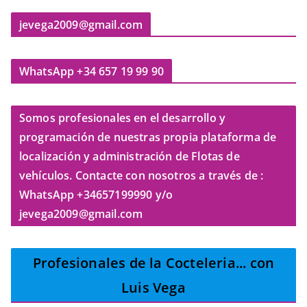
jevega2009@gmail.com
WhatsApp +34 657 19 99 90
Somos profesionales en el desarrollo y
programación de nuestras propia plataforma de
localización y administración de Flotas de
vehículos. Contacte con nosotros a través de :
WhatsApp +34657199990 y/o
jevega2009@gmail.com
Profesionales de la Cocteleria
... con
Luis Vega