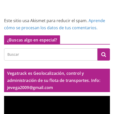
Este sitio usa Akismet para reducir el spam.
Aprende
cómo se procesan los datos de tus comentarios.
¿Buscas algo en especial?
Vegatrack es Geolocalización, control y
administración de su flota de transportes. Info:
jevega2009@gmail.com
R
e
p