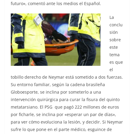
futuro», comentó ante los medios el Español.
La
conclu
sión
sobre
este
tema
es que
el
tobillo derecho de Neymar está sometido a dos fuerzas.
Su entorno familiar, según la cadena brasileña
Globoesporte, se inclina por someterlo a una
intervención quirúrgica para curar la fisura del quinto
metatarsiano. El PSG que pagó 222 millones de euros
por ficharle, se inclina por «esperar un par de días»,
para ver cómo evoluciona la lesión, y decidir. Si Neymar
sufre lo que pone en el parte médico, esguince de