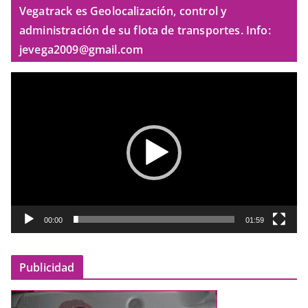
Vegatrack es Geolocalización, control y
administración de su flota de transportes. Info:
jevega2009@gmail.com
R
e
p
r
o
d
u
c
t
00:00
01:59
o
r
Publicidad
d
e
v