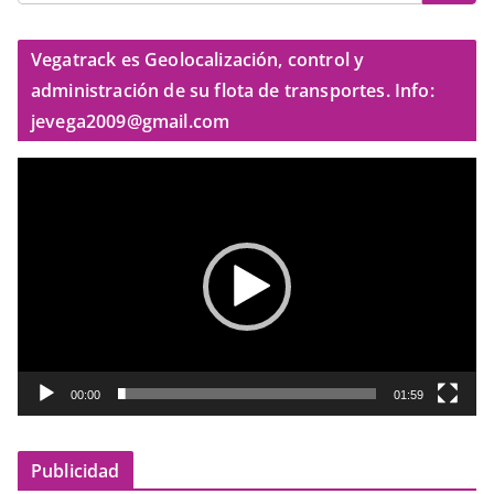
Vegatrack es Geolocalización, control y
administración de su flota de transportes. Info:
jevega2009@gmail.com
R
e
p
r
o
d
u
c
t
00:00
01:59
o
r
Publicidad
d