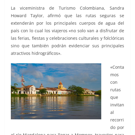
La viceministra de Turismo Colombiana, Sandra
Howard Taylor, afirmó que las rutas seguras se
extenderán por los principales cuerpos de agua del
país con lo cual los viajeros «no solo van a disfrutar de
las ferias, fiestas y celebraciones culturales y folclóricas
sino que también podrán evidenciar sus principales
atractivos hidrográficos».
«Conta
mos
con
rutas
que
invitan
al
recorri
do por
el río Magdalena para llegar a Mompox, trayectos para