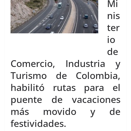
Mi
nis
ter
io
de
Comercio, Industria y
Turismo de Colombia,
habilitó rutas para el
puente de vacaciones
más movido y de
festividades.