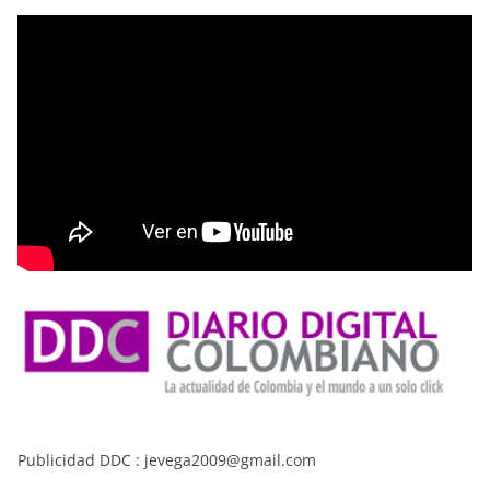
Publicidad DDC : jevega2009@gmail.com