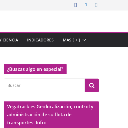
 CIENCIA
INDICADORES
MAS [ + ]
¿Buscas algo en especial?
Vegatrack es Geolocalización, control y
administración de su flota de
transportes. Info: