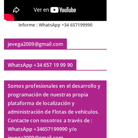
Informe : WhatsApp +34 657199990
jevega2009@gmail.com
WhatsApp +34 657 19 99 90
Somos profesionales en el desarrollo y
programación de nuestras propia
plataforma de localización y
administración de Flotas de vehículos.
Contacte con nosotros a través de :
WhatsApp +34657199990 y/o
jevega2009@gmail.com