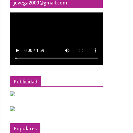
jevega2009@gmail.com
Publicidad
Populares