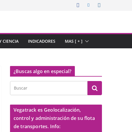
 CIENCIA
INDICADORES
MAS [ + ]
¿Buscas algo en especial?
Vegatrack es Geolocalización,
control y administración de su flota
de transportes. Info: