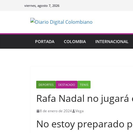
Saltar
viernes, agosto 7, 2026
al
contenido
PORTADA
COLOMBIA
INTERNACIONAL
DEPORTES
DESTACADO
TENIS
Rafa Nadal no jugará 
8 de enero de 2024
Vega
No estoy preparado p