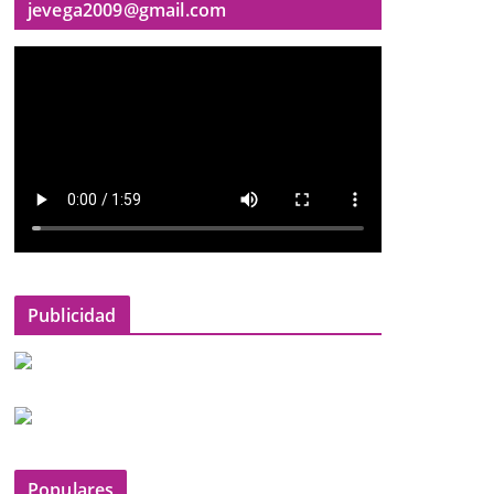
jevega2009@gmail.com
Publicidad
Populares