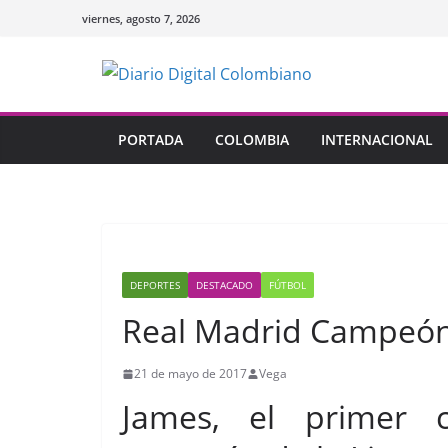
Saltar
viernes, agosto 7, 2026
al
contenido
PORTADA
COLOMBIA
INTERNACIONAL
DEPORTES
DESTACADO
FÚTBOL
Real Madrid Campeón 
21 de mayo de 2017
Vega
James, el primer 