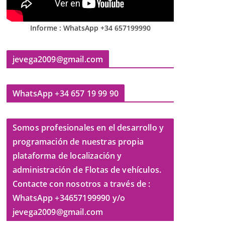
Informe : WhatsApp +34 657199990
jevega2009@gmail.com
WhatsApp +34 657 19 99 90
Somos profesionales en el desarrollo y
programación de nuestras propia
plataforma de localización y
administración de Flotas de vehículos.
Contacte con nosotros a través de :
WhatsApp +34657199990 y/o
jevega2009@gmail.com