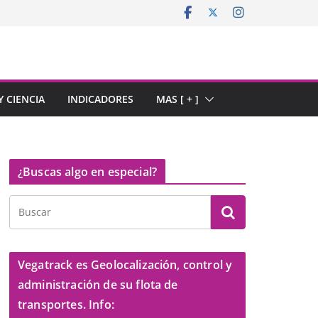
 CIENCIA
INDICADORES
MAS [ + ]
¿Buscas algo en especial?
Vegatrack es Geolocalización, control y
administración de su flota de
transportes. Info: